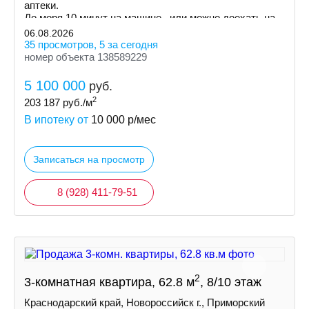
аптеки.
До моря 10 минут на машине , или можно доехать на
маршрутке.
06.08.2026
35 просмотров, 5 за сегодня
номер объекта 138589229
5 100 000
руб.
2
203 187
руб./м
В ипотеку от
10 000
р/мес
Записаться на просмотр
8 (928) 411-79-51
2
3-комнатная квартира, 62.8 м
, 8/10 этаж
Краснодарский край, Новороссийск г., Приморский