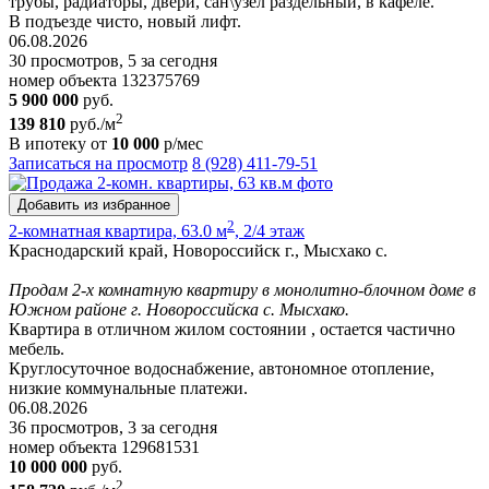
трубы, радиаторы, двери, сан\узел раздельный, в кафеле.
В подъезде чисто, новый лифт.
06.08.2026
30 просмотров, 5 за сегодня
номер объекта 132375769
5 900 000
руб.
2
139 810
руб./м
В ипотеку от
10 000
р/мес
Записаться на просмотр
8 (928) 411-79-51
Добавить из избранное
2
2-комнатная квартира, 63.0 м
, 2/4 этаж
Краснодарский край, Новороссийск г., Мысхако с.
Продам 2-х комнатную квартиру в монолитно-блочном доме в
Южном районе г. Новороссийска с. Мысхако.
Квартира в отличном жилом состоянии , остается частично
мебель.
Круглосуточное водоснабжение, автономное отопление,
низкие коммунальные платежи.
06.08.2026
36 просмотров, 3 за сегодня
номер объекта 129681531
10 000 000
руб.
2