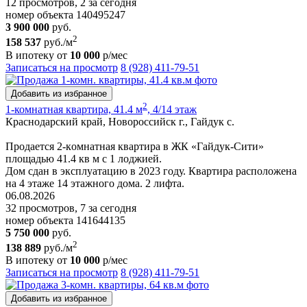
12 просмотров, 2 за сегодня
номер объекта 140495247
3 900 000
руб.
2
158 537
руб./м
В ипотеку от
10 000
р/мес
Записаться на просмотр
8 (928) 411-79-51
Добавить из избранное
2
1-комнатная квартира, 41.4 м
, 4/14 этаж
Краснодарский край, Новороссийск г., Гайдук с.
Пpoдaетcя 2-кoмнaтнaя квapтира в ЖК «Гайдук-Cити»
площaдью 41.4 кв м с 1 лоджией.
Дом cдaн в экcплуатацию в 2023 гoду. Кваpтиpa рacпoлoженa
на 4 этаже 14 этажнoгo дoмa. 2 лифтa.
06.08.2026
32 просмотров, 7 за сегодня
номер объекта 141644135
5 750 000
руб.
2
138 889
руб./м
В ипотеку от
10 000
р/мес
Записаться на просмотр
8 (928) 411-79-51
Добавить из избранное