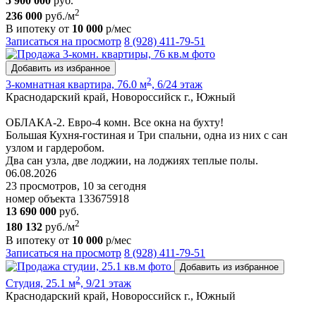
5 900 000
руб.
2
236 000
руб./м
В ипотеку от
10 000
р/мес
Записаться на просмотр
8 (928) 411-79-51
Добавить из избранное
2
3-комнатная квартира, 76.0 м
, 6/24 этаж
Краснодарский край, Новороссийск г., Южный
ОБЛАКА-2. Евро-4 комн. Все окна на бухту!
Большая Кухня-гостиная и Три спальни, одна из них с сан
узлом и гардеробом.
Два сан узла, две лоджии, на лоджиях теплые полы.
06.08.2026
23 просмотров, 10 за сегодня
номер объекта 133675918
13 690 000
руб.
2
180 132
руб./м
В ипотеку от
10 000
р/мес
Записаться на просмотр
8 (928) 411-79-51
Добавить из избранное
2
Студия, 25.1 м
, 9/21 этаж
Краснодарский край, Новороссийск г., Южный