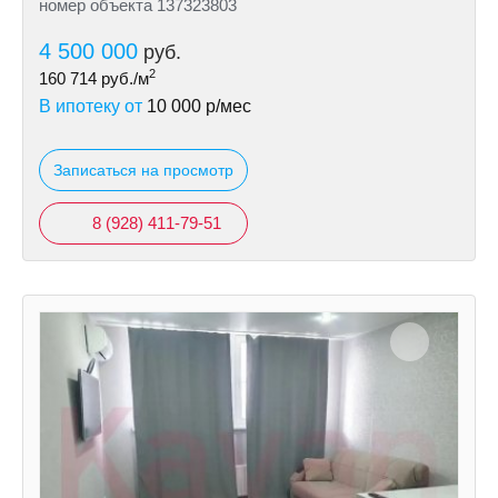
номер объекта 137323803
4 500 000
руб.
2
160 714
руб./м
В ипотеку от
10 000
р/мес
Записаться на просмотр
8 (928) 411-79-51