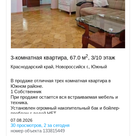
2
3-комнатная квартира, 67.0 м
, 3/10 этаж
Краснодарский край, Новороссийск г., Южный
В продаже отличная трех комнатная квартира в
Южном районе.
1 Собственник
При продаже остается вся встраиваемая мебель и
техника.
Установлен огромный накопительный бак и бойлер-
проблем с водой НЕТ.
Увеличена площадь кухни и одной из комнат за счет
07.08.2026
балконов.
30 просмотров, 2 за сегодня
номер объекта 133815449