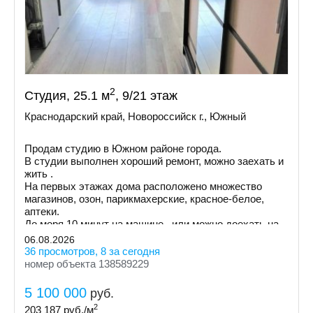
2
Студия, 25.1 м
, 9/21 этаж
Краснодарский край, Новороссийск г., Южный
Продам студию в Южном районе города.
В студии выполнен хороший ремонт, можно заехать и
жить .
На первых этажах дома расположено множество
магазинов, озон, парикмахерские, красное-белое,
аптеки.
До моря 10 минут на машине , или можно доехать на
маршрутке.
06.08.2026
36 просмотров, 8 за сегодня
номер объекта 138589229
5 100 000
руб.
2
203 187
руб./м