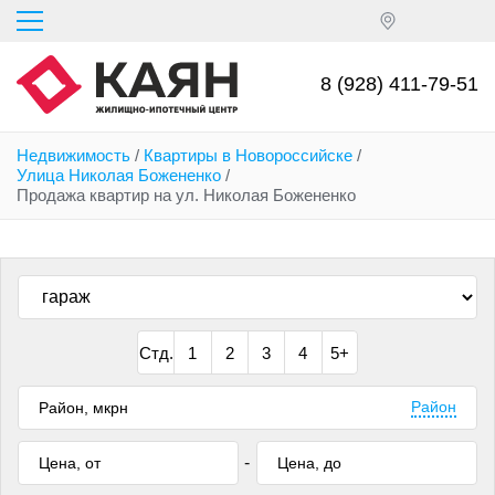
Перейти
к
основному
содержанию
8 (928) 411-79-51
Недвижимость
/
Квартиры в Новороссийске
/
Улица Николая Божененко
/
Продажа квартир на ул. Николая Божененко
Стд.
1
2
3
4
5+
Район
-