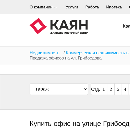
Перейти
О компании
Услуги
Работа
Ипотека
к
основному
содержанию
Кв
Недвижимость
/
Коммерческая недвижимость в
Продажа офисов на ул. Грибоедова
Стд.
1
2
3
4
Купить офис на улице Грибоед