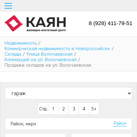
Перейти
к
основному
содержанию
8 (928) 411-79-51
Недвижимость
/
Коммерческая недвижимость в Новороссийске
/
Склады
/
Улица Волочаевская
/
Коммерция на ул. Волочаевская
/
Продажа складов на ул. Волочаевская
Стд.
1
2
3
4
5+
Район