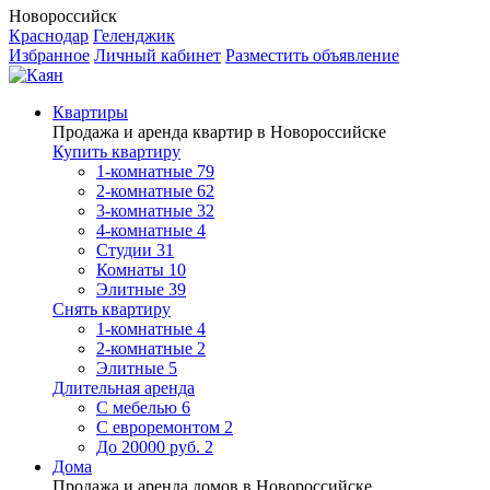
Новороссийск
Краснодар
Геленджик
Избранное
Личный кабинет
Разместить объявление
Квартиры
Продажа и аренда квартир в Новороссийске
Купить квартиру
1-комнатные
79
2-комнатные
62
3-комнатные
32
4-комнатные
4
Студии
31
Комнаты
10
Элитные
39
Снять квартиру
1-комнатные
4
2-комнатные
2
Элитные
5
Длительная аренда
С мебелью
6
С евроремонтом
2
До 20000 руб.
2
Дома
Продажа и аренда домов в Новороссийске