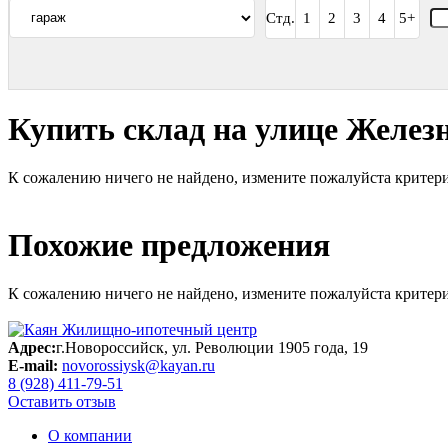
Стд.
1
2
3
4
5+
Купить склад на улице Желез
К сожалению ничего не найдено, измените пожалуйста критери
Похожие предложения
К сожалению ничего не найдено, измените пожалуйста критери
Адрес:
г.Новороссийск, ул. Революции 1905 года, 19
E-mail:
novorossiysk@kayan.ru
8 (928) 411-79-51
Оставить отзыв
О компании