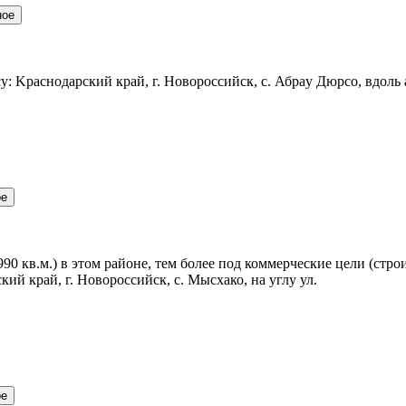
ное
: Kpаcнодapcкий кpaй, г. Hоворoccийск, с. Абpaу Дюpco, вдоль 
ое
0 кв.м.) в этом районе, тем более под коммeрчeскиe цeли (стpо
кий край, г. Нoвоpоccийск, с. Мыcхако, нa углу ул.
ое