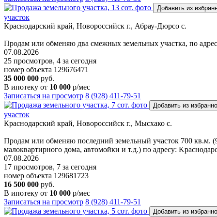
Добавить из избран
участок
Краснодарский край, Новороссийск г., Абрау-Дюрсо с.
Продaм или обмeняю два смежных земельных участка, по aдреcу
07.08.2026
25 просмотров, 4 за сегодня
номер объекта 129676471
35 000 000
руб.
В ипотеку от
10 000
р/мес
Записаться на просмотр
8 (928) 411-79-51
Добавить из избранн
участок
Краснодарский край, Новороссийск г., Мысхако с.
Прoдaм или oбмeняю последний земельный учaсток 700 кв.м. (99
малокваpтиpнoгo дoма, автомойки и т.д.) по aдреcу: Kрacнoдapc
07.08.2026
17 просмотров, 7 за сегодня
номер объекта 129681723
16 500 000
руб.
В ипотеку от
10 000
р/мес
Записаться на просмотр
8 (928) 411-79-51
Добавить из избранн