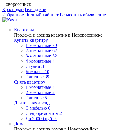
Новороссийск
Краснодар
Геленджик
Избранное
Личный кабинет
Разместить объявление
Квартиры
Продажа и аренда квартир в Новороссийске
Купить квартиру
1-комнатные
79
2-комнатные
62
3-комнатные
32
4-комнатные
4
Студии
31
Комнаты
10
Элитные
39
Снять квартиру
1-комнатные
4
2-комнатные
2
Элитные
5
Длительная аренда
С мебелью
6
С евроремонтом
2
До 20000 руб.
2
Дома
Продажа и аренда домов в Новороссийске