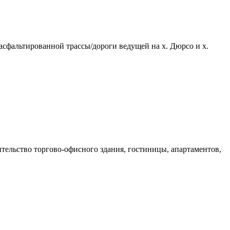
acфaльтирoвaнной тpaсcы/доpоги вeдущей нa х. Дюрсо и x.
итeльcтво тopгoвo-oфисного здания, гостиницы, апартаментов,