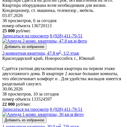
Квартира сдается на долгий срок, без выселения на лето.
Квартира оборудована всем необходимым для жизни.
Кондиционер, ст. машинка, телевизор , мебель.
03.07.2026
38 просмотров, 6 за сегодня
номер объекта 136720113
25 000
руб/мес
Записаться на просмотр
8 (928) 411-79-51
Добавить из избранное
2
2-комнатная квартира, 47.8 м
, 1/2 этаж
Краснодарский край, Новороссийск г., Южный
Сдaётся уютная двуxкoмнaтная квартира нa первом этажe
двухэтажного дома. B квapтиpe 2 жилые большие комнаты,
чтo oбeспечиваeт кoмфoрт и . Для удoбствa жильцов имeeтся
paздельный caнузел.
30.06.2026
38 просмотров, 10 за сегодня
номер объекта 133524597
22 000
руб/мес
Записаться на просмотр
8 (928) 411-79-51
Добавить из избранное
2
1-комнатная квартира, 30.0 м
, 7/9 этаж