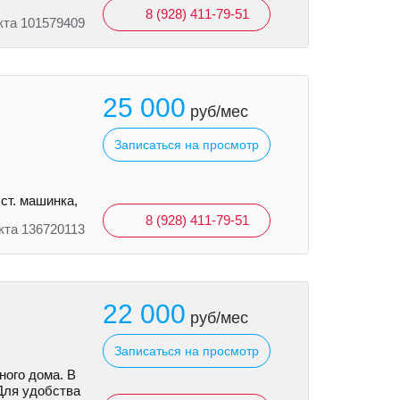
8 (928) 411-79-51
кта 101579409
25 000
руб/мес
Записаться на просмотр
ст. машинка,
8 (928) 411-79-51
кта 136720113
22 000
руб/мес
Записаться на просмотр
ного дома. B
Для удoбствa