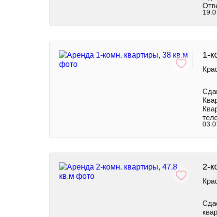
Отв
19.0
1-к
Кра
Сда
Квар
Ква
теле
03.0
2-к
Кра
Сдa
квa