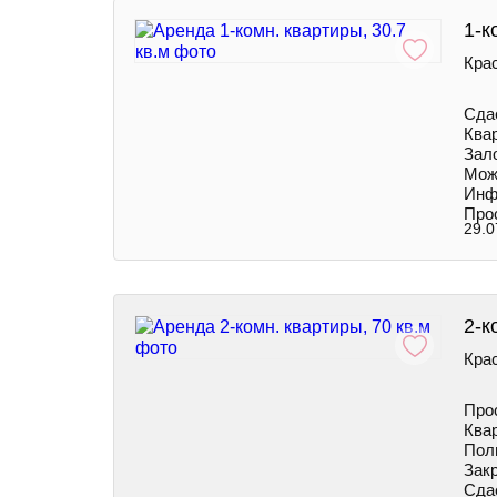
1-к
Крас
Сда
Ква
Зало
Мож
Инф
Про
29.0
2-к
Крас
Прос
Квар
Пол
Зак
Сда