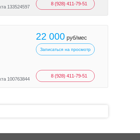
8 (928) 411-79-51
кта 133524597
22 000
руб/мес
Записаться на просмотр
8 (928) 411-79-51
кта 100763844