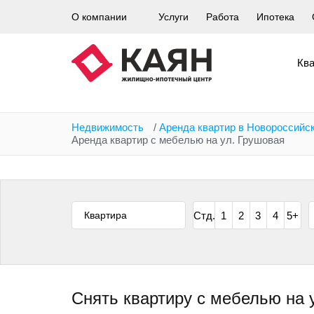
Перейти
О компании
Услуги
Работа
Ипотека
к
основному
содержанию
Кв
Недвижимость
/
Аренда квартир в Новороссийс
Аренда квартир с мебелью на ул. Грушовая
Квартира
Стд.
1
2
3
4
5+
Снять квартиру с мебелью на 