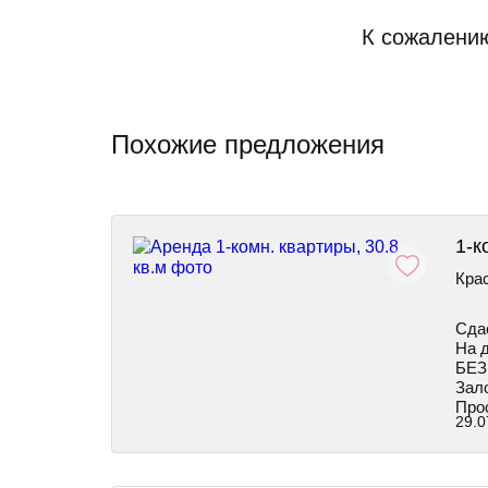
К сожалению
Похожие предложения
1-к
Крас
Сда
На 
БЕЗ
Зало
Про
29.0