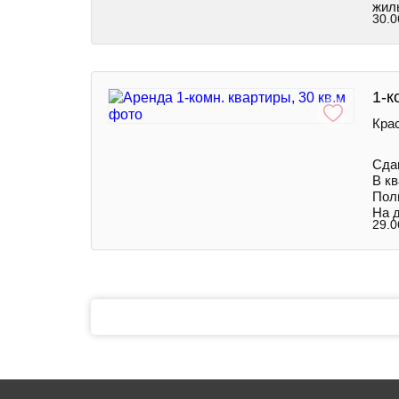
жил
30.0
1-к
Кра
Сда
В к
Пол
На 
29.0