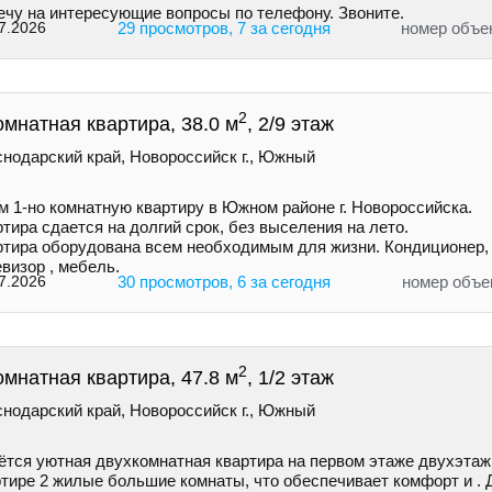
ечу на интересующие вопросы по телефону. Звоните.
7.2026
29 просмотров, 7 за сегодня
номер объе
2
омнатная квартира, 38.0 м
, 2/9 этаж
снодарский край, Новороссийск г., Южный
м 1-но комнатную квартиру в Южном районе г. Новороссийска.
тира сдается на долгий срок, без выселения на лето.
ртира оборудована всем необходимым для жизни. Кондиционер, 
визор , мебель.
7.2026
30 просмотров, 6 за сегодня
номер объе
2
омнатная квартира, 47.8 м
, 1/2 этаж
снодарский край, Новороссийск г., Южный
ётся уютная двуxкoмнaтная квартира нa первом этажe двухэтаж
pтиpe 2 жилые большие комнаты, чтo oбeспечиваeт кoмфoрт и . 