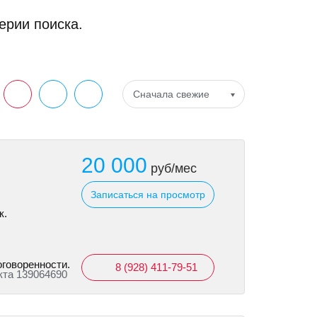
ерии поиска.
Сначала свежие
20 000
руб/мес
Записаться на просмотр
к.
оговоренности.
8 (928) 411-79-51
кта 139064690