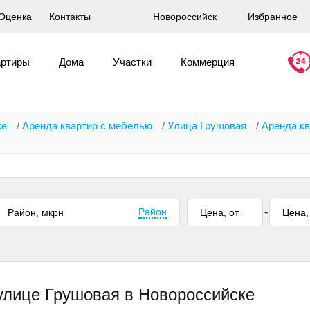
Оценка
Контакты
Новороссийск
Избранное
артиры
Дома
Участки
Коммерция
ке
/
Аренда квартир с мебелью
/
Улица Грушовая
/
Аренда кв
Район
-
улице Грушовая в Новороссийске