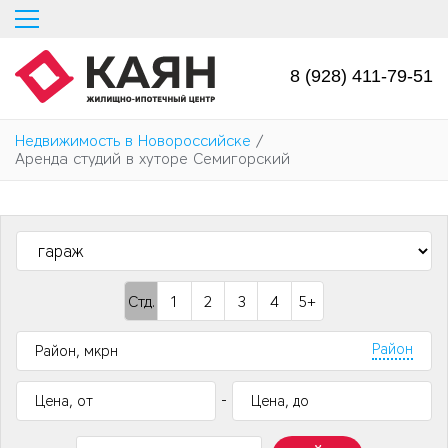
Перейти
к
основному
содержанию
8 (928) 411-79-51
Недвижимость в Новороссийске
/
Аренда студий в хуторе Семигорский
Стд.
1
2
3
4
5+
Район
-