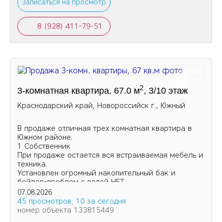
Записаться на просмотр
8 (928) 411-79-51
2
3-комнатная квартира, 67.0 м
, 3/10 этаж
Краснодарский край, Новороссийск г., Южный
В продаже отличная трех комнатная квартира в
Южном районе.
1 Собственник
При продаже остается вся встраиваемая мебель и
техника.
Установлен огромный накопительный бак и
бойлер-проблем с водой НЕТ.
Увеличена площадь кухни и одной из комнат за
07.08.2026
счет балконов.
45 просмотров, 10 за сегодня
номер объекта 133815449