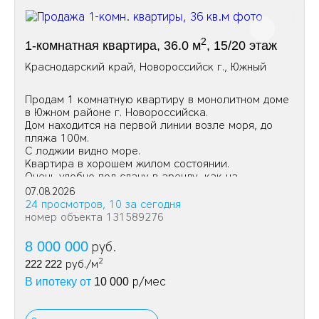
2
1-комнатная квартира, 36.0 м
, 15/20 этаж
Краснодарский край, Новороссийск г., Южный
Продам 1 комнатную квартиру в монолитном доме
в Южном районе г. Новороссийска.
Дом находится на первой линии возле моря, до
пляжа 100м.
С лоджии видно море.
Квартира в хорошем жилом состоянии.
Очень удобно под сдачу в аренду, как на
долгосрочную так и посуточно.
07.08.2026
24 просмотров, 10 за сегодня
номер объекта 131589276
8 000 000
руб.
2
222 222
руб./м
р/мес
В ипотеку от
10 000