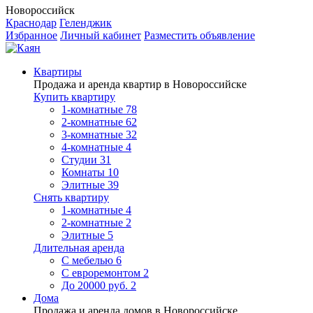
Новороссийск
Краснодар
Геленджик
Избранное
Личный кабинет
Разместить объявление
Квартиры
Продажа и аренда квартир в Новороссийске
Купить квартиру
1-комнатные
78
2-комнатные
62
3-комнатные
32
4-комнатные
4
Студии
31
Комнаты
10
Элитные
39
Снять квартиру
1-комнатные
4
2-комнатные
2
Элитные
5
Длительная аренда
С мебелью
6
С евроремонтом
2
До 20000 руб.
2
Дома
Продажа и аренда домов в Новороссийске