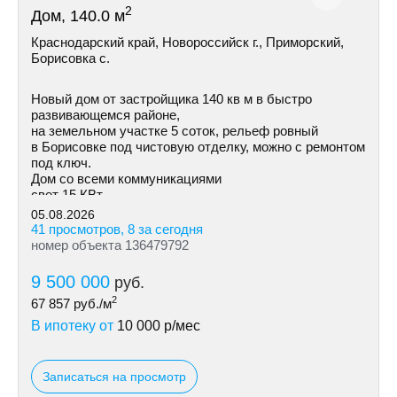
2
Дом, 140.0 м
Краснодарский край, Новороссийск г., Приморский,
Борисовка с.
Новый дом от застройщика 140 кв м в быстро
развивающемся районе,
на земельном участке 5 соток, рельеф ровный
в Борисовке под чистовую отделку, можно с ремонтом
под ключ.
Дом со всеми коммуникациями
свет 15 КВт
индивидуальная скважина
05.08.2026
септик
41 просмотров, 8 за сегодня
номер объекта 136479792
9 500 000
руб.
2
67 857
руб./м
В ипотеку от
10 000
р/мес
Записаться на просмотр