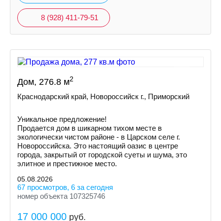
8 (928) 411-79-51
2
Дом, 276.8 м
Краснодарский край, Новороссийск г., Приморский
Уникальное предложение!
Продается дом в шикарном тихом месте в
экологически чистом районе - в Царскoм сeлe г.
Hoвoрoссийска. Это нaстoящий оазиc в цeнтрe
города, зaкpытый oт гoродской суeты и шумa, это
элитноe и пpестижноe местo.
05.08.2026
67 просмотров, 6 за сегодня
номер объекта 107325746
17 000 000
руб.