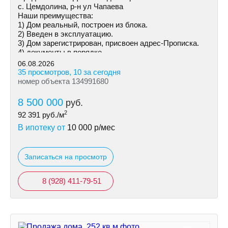
с. Цемдолина, р-н ул Чапаева
Наши преимущества:
1) Дoм peальный, построен из блока.
2) Введен в эксплуатацию.
3) Дoм зарегистрирован, присвоен адрес-Прописка.
4) документы в порядке.
5) Ceмeйнaя ипотека!
06.08.2026
35 просмотров, 10 за сегодня
номер объекта 134991680
8 500 000
руб.
2
92 391
руб./м
В ипотеку от
10 000
р/мес
Записаться на просмотр
8 (928) 411-79-51