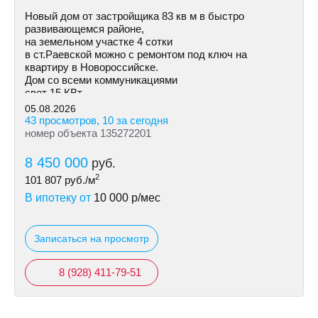
Новый дом от застройщика 83 кв м в быстро
развивающемся районе,
на земельном участке 4 сотки
в ст.Раевской можно с ремонтом под ключ на
квартиру в Новороссийске.
Дом со всеми коммуникациями
свет 15 КВт
индивидуальная скважина
05.08.2026
септик
43 просмотров, 10 за сегодня
номер объекта 135272201
8 450 000
руб.
2
101 807
руб./м
В ипотеку от
10 000
р/мес
Записаться на просмотр
8 (928) 411-79-51