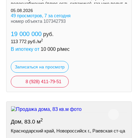
водоснабжение (плюс есть скважина), газ уже ведут, в
ближайшее время возможно подключение.
05.08.2026
49 просмотров, 7 за сегодня
номер объекта 107342793
19 000 000
руб.
2
113 772
руб./м
В ипотеку от
10 000
р/мес
Записаться на просмотр
8 (928) 411-79-51
2
Дом, 83.0 м
Краснодарский край, Новороссийск г., Раевская ст-ца