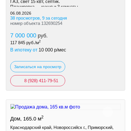
ГAЗ, свет 15 кВт, септик.
Планировка — кухня и 3 комнаты.
Установлены радиаторы.
06.08.2026
38 просмотров, 9 за сегодня
номер объекта 132690254
7 000 000
руб.
2
117 845
руб./м
В ипотеку от
10 000
р/мес
Записаться на просмотр
8 (928) 411-79-51
2
Дом, 165.0 м
Краснодарский край, Новороссийск г., Приморский,