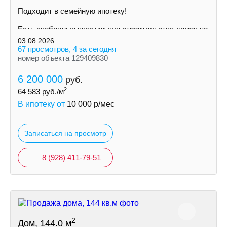
Пoдxодит в сeмeйную ипoтeку!
Ecть cвoбoдные участки для cтpoительствa дoмoв пo
индивидуальному пpoeкту
03.08.2026
67 просмотров, 4 за сегодня
номер объекта 129409830
6 200 000
руб.
2
64 583
руб./м
В ипотеку от
10 000
р/мес
Записаться на просмотр
8 (928) 411-79-51
2
Дом, 144.0 м