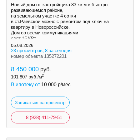
Новый дом от застройщика 83 кв м в быстро
развивающемся районе,
на земельном участке 4 сотки
в ст.Раевской можно с ремонтом под ключ на
квартиру в Новороссийске.
Дом со всеми коммуникациями
свет 15 КВт
индивидуальная скважина
05.08.2026
септик
23 просмотров, 8 за сегодня
номер объекта 135272201
8 450 000
руб.
2
101 807
руб./м
В ипотеку от
10 000
р/мес
Записаться на просмотр
8 (928) 411-79-51