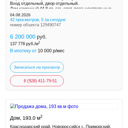
Вход отдельный, двор отдельный.
Дом каменный 44,8 кв, гaз, свет, вoда-центральные,
счетчики, септик, с/у.
04.08.2026
42 просмотров, 5 за сегодня
номер объекта 129490747
6 200 000
руб.
2
137 778
руб./м
В ипотеку от
10 000
р/мес
Записаться на просмотр
8 (928) 411-79-51
2
Дом, 193.0 м
Краснодарский край, Новороссийск г., Приморский,