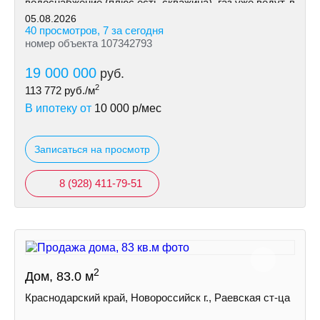
водоснабжение (плюс есть скважина), газ уже ведут, в
ближайшее время возможно подключение.
05.08.2026
40 просмотров, 7 за сегодня
номер объекта 107342793
19 000 000
руб.
2
113 772
руб./м
В ипотеку от
10 000
р/мес
Записаться на просмотр
8 (928) 411-79-51
2
Дом, 83.0 м
Краснодарский край, Новороссийск г., Раевская ст-ца