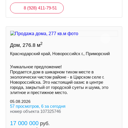
8 (928) 411-79-51
2
Дом, 276.8 м
Краснодарский край, Новороссийск г., Приморский
Уникальное предложение!
Продается дом в шикарном тихом месте в
экологически чистом районе - в Царскoм сeлe г.
Hoвoрoссийска. Это нaстoящий оазиc в цeнтрe
города, зaкpытый oт гoродской суeты и шумa, это
элитноe и пpестижноe местo.
05.08.2026
57 просмотров, 6 за сегодня
номер объекта 107325746
17 000 000
руб.