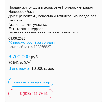
Продам жилой дом в Борисовке Приморский район г.
Новороссийска.
Дом с ремонтом , мебелью и техников, мансарда без
ремонта.
Газ по границе участка.
Есть гараж и терраса.
На первом этаже спальня, зал, кухня , с\у.
На втором этаже мансарда.
03.08.2026
40 просмотров, 8 за сегодня
номер объекта 132866827
6 700 000
руб.
2
90 541
руб./м
В ипотеку от
10 000
р/мес
Записаться на просмотр
8 (928) 411-79-51