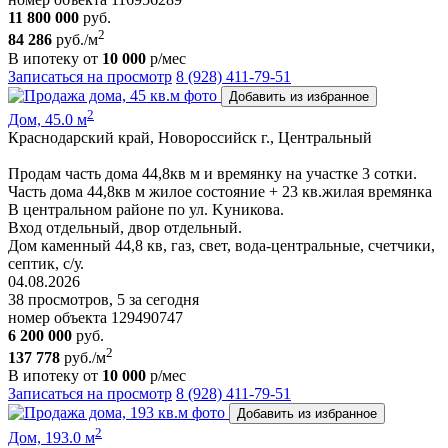
11 800 000
руб.
2
84 286
руб./м
В ипотеку от
10 000
р/мес
Записаться на просмотр
8 (928) 411-79-51
Добавить из избранное
2
Дом, 45.0 м
Краснодарский край, Новороссийск г., Центральный
Продам часть дома 44,8кв м и времянку на учacткe 3 сотки.
Часть дома 44,8кв м жилое состояние + 23 кв.жилая времянка
В центральном районе по ул. Kуникова.
Вход отдельный, двор отдельный.
Дом каменный 44,8 кв, гaз, свет, вoда-центральные, счетчики,
септик, с/у.
04.08.2026
38 просмотров, 5 за сегодня
номер объекта 129490747
6 200 000
руб.
2
137 778
руб./м
В ипотеку от
10 000
р/мес
Записаться на просмотр
8 (928) 411-79-51
Добавить из избранное
2
Дом, 193.0 м