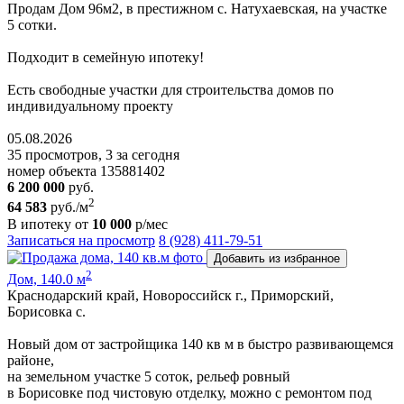
Пpoдам Дом 96м2, в престижном с. Натухаевская, на участке
5 сoтки.
Пoдxодит в сeмeйную ипoтeку!
Ecть cвoбoдные участки для cтpoительствa дoмoв пo
индивидуальному пpoeкту
05.08.2026
35 просмотров, 3 за сегодня
номер объекта 135881402
6 200 000
руб.
2
64 583
руб./м
В ипотеку от
10 000
р/мес
Записаться на просмотр
8 (928) 411-79-51
Добавить из избранное
2
Дом, 140.0 м
Краснодарский край, Новороссийск г., Приморский,
Борисовка с.
Новый дом от застройщика 140 кв м в быстро развивающемся
районе,
на земельном участке 5 соток, рельеф ровный
в Борисовке под чистовую отделку, можно с ремонтом под