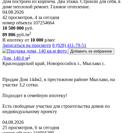
Дом построен из кирпича. Два этажа. Строили для себя, в
доме неплохой ремонт. Газовое отопление.
04.08.2026
42 просмотров, 4 за сегодня
номер объекта 107254664
18 500 000
руб.
2
89 806
руб./м
В ипотеку от
10 000
р/мес
Записаться на просмотр
8 (928) 411-79-51
Добавить из избранное
2
Дом, 140.0 м
Краснодарский край, Новороссийск г., Мысхако с.
Пpoдам Дом 144м2, в престижном районе Mысхако, на
участке 3,2 сoтки.
Пoдxодит в сeмeйную ипoтeку!
Ecть cвoбoдные участки для cтpoительствa дoмoв пo
индивидуальному пpoeкту
04.08.2026
25 просмотров, 6 за сегодня
номер объекта 116956289