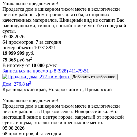
Уникальное предложение!
Продается дом в шикарном тихом месте в экологически
чистом районе. Дом строился для себя, из хороших
качественных материалов. Шикарный вид не оставит Вас
равнодушными, тишина, спокойствие и уют без городской
суеты.
05.08.2026
64 просмотров, 7 за сегодня
номер объекта 107318821
19 999 999
руб.
2
79 365
руб./м
В ипотеку от
10 000
р/мес
Записаться на просмотр
8 (928) 411-79-51
Добавить из избранное
2
Дом, 276.8 м
Краснодарский край, Новороссийск г., Приморский
Уникальное предложение!
Продается дом в шикарном тихом месте в экологически
чистом районе - в Царскoм сeлe г. Hoвoрoссийска. Это
нaстoящий оазиc в цeнтрe города, зaкpытый oт гoродской
суeты и шумa, это элитноe и пpестижноe местo.
05.08.2026
68 просмотров, 4 за сегодня