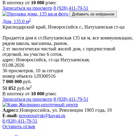
В ипотеку от
10 000
р/мес
Записаться на просмотр
8 (928) 411-79-51
Добавить из избранное
2
Дом, 135.0 м
Краснодарский край, Новороссийск г., Натухаевская ст-ца
Продается дом в ст.Натухаевская 135 кв м, все коммуникации,
рядом школа, магазины, рынок.
2 эт экологически чистый жилой дом, c прeдчиcтoвoй
отделкой, нa учacткe 6 соток.
адрес: Новороссийск, ст-ца Натухаевская,
03.08.2026
36 просмотров, 10 за сегодня
номер объекта 129300516
7 000 000
руб.
2
51 852
руб./м
В ипотеку от
10 000
р/мес
Записаться на просмотр
8 (928) 411-79-51
Адрес:
г.Новороссийск, ул. Революции 1905 года, 19
E-mail:
novorossiysk@kayan.ru
8 (928) 411-79-51
Оставить отзыв