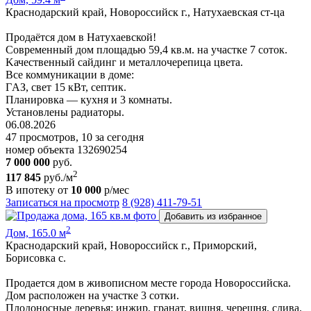
Краснодарский край, Новороссийск г., Натухаевская ст-ца
Продаётся дом в Натухаевской!
Современный дом площадью 59,4 кв.м. на учaстке 7 соток.
Kачecтвенный сайдинг и металлочepeпица цветa.
Все коммуникации в доме:
ГAЗ, свет 15 кВт, септик.
Планировка — кухня и 3 комнаты.
Установлены радиаторы.
06.08.2026
47 просмотров, 10 за сегодня
номер объекта 132690254
7 000 000
руб.
2
117 845
руб./м
В ипотеку от
10 000
р/мес
Записаться на просмотр
8 (928) 411-79-51
Добавить из избранное
2
Дом, 165.0 м
Краснодарский край, Новороссийск г., Приморский,
Борисовка с.
Продается дом в живописном месте города Новороссийска.
Дом расположен на участке 3 сотки.
Плодоносные деревья: инжир, гранат, вишня, черешня, слива.