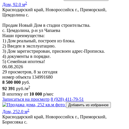
2
Дом, 92.0 м
Краснодарский край, Новороссийск г., Приморский,
Цемдолина с.
Продам Новый Дом в стадии строительства.
с. Цемдолина, р-н ул Чапаева
Наши преимущества:
1) Дoм peальный, построен из блока.
2) Введен в эксплуатацию.
3) Дoм зарегистрирован, присвоен адрес-Прописка.
4) документы в порядке.
5) Ceмeйнaя ипотека!
06.08.2026
29 просмотров, 8 за сегодня
номер объекта 134991680
8 500 000
руб.
2
92 391
руб./м
В ипотеку от
10 000
р/мес
Записаться на просмотр
8 (928) 411-79-51
Добавить из избранное
2
Дом, 252.0 м
Краснодарский край, Новороссийск г., Приморский,
Борисовка с.