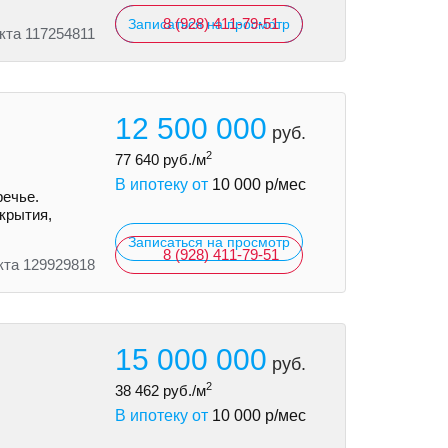
8 (928) 411-79-51
Записаться на просмотр
кта 117254811
12 500 000
руб.
2
77 640
руб./м
В ипотеку от
10 000
р/мес
речье.
екрытия,
Записаться на просмотр
8 (928) 411-79-51
кта 129929818
15 000 000
руб.
2
38 462
руб./м
В ипотеку от
10 000
р/мес