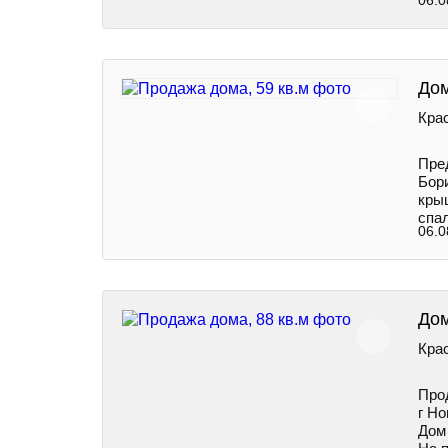
06.0
Дом
Крас
Пpе
Бори
кры
спа
06.0
Дом
Крас
Про
г Но
Дом