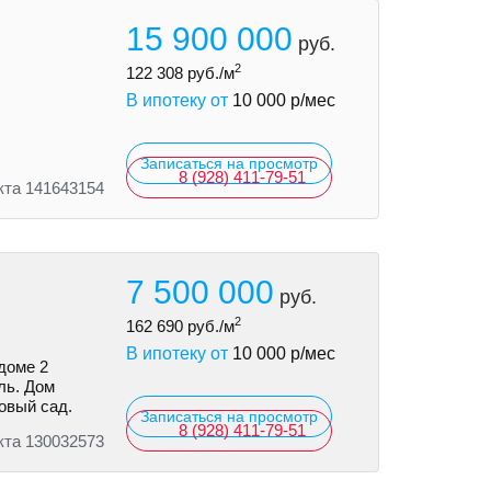
15 900 000
руб.
2
122 308
руб./м
В ипотеку от
10 000
р/мес
Записаться на просмотр
8 (928) 411-79-51
кта 141643154
7 500 000
руб.
2
162 690
руб./м
В ипотеку от
10 000
р/мес
доме 2
ль. Дом
овый сад.
Записаться на просмотр
8 (928) 411-79-51
кта 130032573