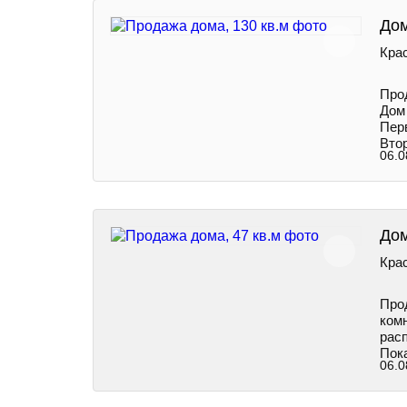
Дом
Крас
Про
Дом
Перв
Втор
06.0
Дом
Крас
Прод
комн
расп
Пок
06.0