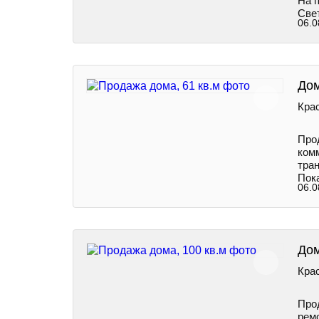
На п
Свет
06.0
Дом
Крас
Прод
ком
тран
Пок
06.0
Дом
Крас
Прод
рем