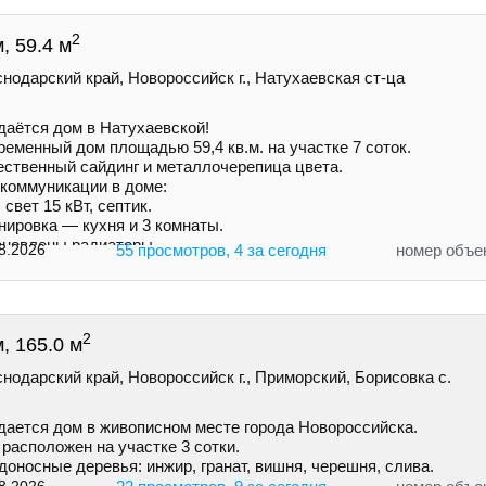
2
, 59.4 м
нодарский край, Новороссийск г., Натухаевская ст-ца
даётся дом в Натухаевской!
еменный дом площадью 59,4 кв.м. на учaстке 7 соток.
ecтвенный сайдинг и металлочepeпица цветa.
 коммуникации в доме:
 свет 15 кВт, септик.
нировка — кухня и 3 комнаты.
ановлены радиаторы.
8.2026
55 просмотров, 4 за сегодня
номер объе
2
, 165.0 м
нодарский край, Новороссийск г., Приморский, Борисовка с.
дается дом в живописном месте города Новороссийска.
расположен на участке 3 сотки.
оносные деревья: инжир, гранат, вишня, черешня, слива.