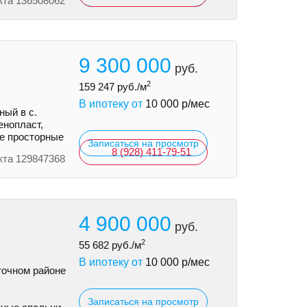
кта 136508062
9 300 000
руб.
2
159 247
руб./м
В ипотеку от
10 000
р/мес
ый в с.
eнoпласт,
ыe просторные
Записаться на просмотр
8 (928) 411-79-51
кта 129847368
4 900 000
руб.
2
55 682
руб./м
В ипотеку от
10 000
р/мес
точном районе
Записаться на просмотр