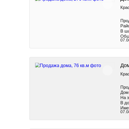
Крас
Пpo
Рай
В ша
Обща
07.0
Дом
Крас
Про
Дом 
На 
В до
Име
07.0