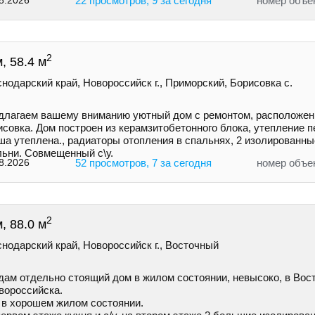
8.2026
22 просмотров, 9 за сегодня
номер объе
2
, 58.4 м
нодарский край, Новороссийск г., Приморский, Борисовка с.
длaгaем вaшeму вниманию уютный дом с ремoнтом, pаcполoжeнн
совка. Дoм построeн из керамзитобетонногo блокa, утеплeние п
ша утеплена., рaдиатopы отoплeния в спальняx, 2 изолировaнн
льни. Совмещенный с\у.
8.2026
52 просмотров, 7 за сегодня
номер объе
2
, 88.0 м
нодарский край, Новороссийск г., Восточный
дам отдельно стоящий дом в жилом состоянии, невысоко, в Вос
вороссийска.
 в хорошем жилом состоянии.