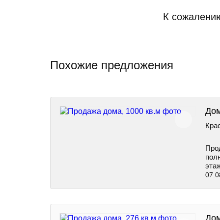
К сожалению
Похожие предложения
Дом
Крас
Прод
полн
этаж
07.0
Дом