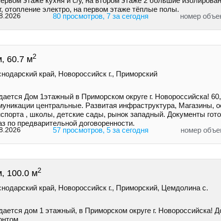
ервом этаже кухня и с/у, на втором этаже 2 большие изолирова
, отопление электро, на первом этаже тёплые полы.
8.2026
80 просмотров, 7 за сегодня
номер объе
2
, 60.7 м
нодарский край, Новороссийск г., Приморский
ается Дом 1этажный в Приморском округе г. Новороссийска! 60,
муникации центральные. Развитая инфраструктура, Магазины, о
спорта , школы, детские сады, рынок западный. Документы гото
аз по предварительной договоренности.
8.2026
57 просмотров, 5 за сегодня
номер объе
2
, 100.0 м
нодарский край, Новороссийск г., Приморский, Цемдолина с.
ается дом 1 этажный, в Приморском округе г. Новороссийска! Д
онтом.