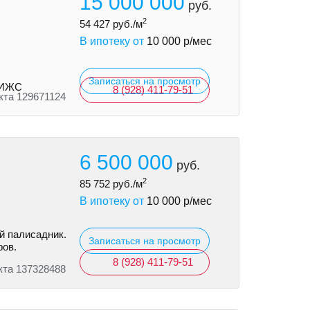
15 000 000
руб.
2
54 427
руб./м
В ипотеку от
10 000
р/мес
Записаться на просмотр
и ИЖС
8 (928) 411-79-51
кта 129671124
6 500 000
руб.
2
85 752
руб./м
В ипотеку от
10 000
р/мес
й палисадник.
Записаться на просмотр
ров.
8 (928) 411-79-51
кта 137328488