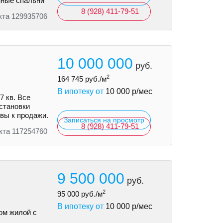
нные спальни
8 (928) 411-79-51
кта 129935706
10 000 000
руб.
2
164 745
руб./м
В ипотеку от
10 000
р/мес
7 кв. Все
становки
вы к продажи.
Записаться на просмотр
8 (928) 411-79-51
кта 117254760
9 500 000
руб.
2
95 000
руб./м
В ипотеку от
10 000
р/мес
ом жилой с