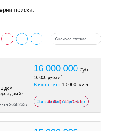
ерии поиска.
Сначала свежие
16 000 000
руб.
2
16 000
руб./м
В ипотеку от
10 000
р/мес
 1 дом
торой дом 3х
8 (928) 411-79-51
Записаться на просмотр
екта 26582337