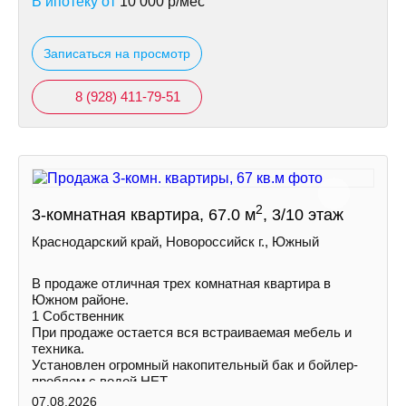
В ипотеку от
10 000
р/мес
Записаться на просмотр
8 (928) 411-79-51
2
3-комнатная квартира, 67.0 м
, 3/10 этаж
Краснодарский край, Новороссийск г., Южный
В продаже отличная трех комнатная квартира в
Южном районе.
1 Собственник
При продаже остается вся встраиваемая мебель и
техника.
Установлен огромный накопительный бак и бойлер-
проблем с водой НЕТ.
Увеличена площадь кухни и одной из комнат за счет
07.08.2026