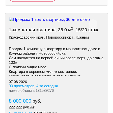
2
1-комнатная квартира, 36.0 м
, 15/20 этаж
Краснодарский край, Новороссийск г., Южный
Продам 1 комнатную квартиру в монолитном доме в
Южном районе г. Новороссийска.
Дом находится на первой линии возле моря, до пляжа
100м.
С лоджии видно море.
Квартира в хорошем жилом состоянии.
Очень удобно под сдачу в аренду, как на
долгосрочную так и посуточно.
07.08.2026
30 просмотров, 4 за сегодня
номер объекта 131589276
8 000 000
руб.
2
222 222
руб./м