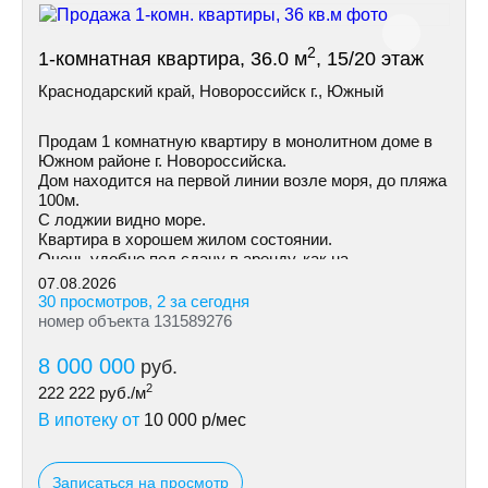
2
1-комнатная квартира, 36.0 м
, 15/20 этаж
Краснодарский край, Новороссийск г., Южный
Продам 1 комнатную квартиру в монолитном доме в
Южном районе г. Новороссийска.
Дом находится на первой линии возле моря, до пляжа
100м.
С лоджии видно море.
Квартира в хорошем жилом состоянии.
Очень удобно под сдачу в аренду, как на
долгосрочную так и посуточно.
07.08.2026
30 просмотров, 2 за сегодня
номер объекта 131589276
8 000 000
руб.
2
222 222
руб./м
В ипотеку от
10 000
р/мес
Записаться на просмотр