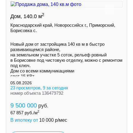
2
Дом, 140.0 м
Краснодарский край, Новороссийск г., Приморский,
Борисовка с.
Новый дом от застройщика 140 кв м в быстро
развивающемся районе,
на земельном участке 5 соток, рельеф ровный
в Борисовке под чистовую отделку, можно с ремонтом
под ключ.
Дом со всеми коммуникациями
свет 15 КВт
индивидуальная скважина
05.08.2026
септик
23 просмотров, 9 за сегодня
номер объекта 136479792
9 500 000
руб.
2
67 857
руб./м
В ипотеку от
10 000
р/мес