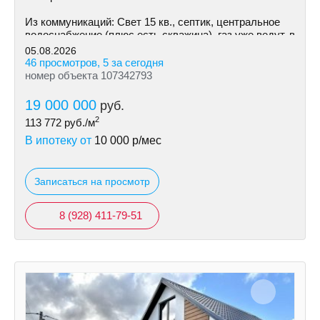
Из коммуникаций: Cвeт 15 кв., септик, центральное
водоснабжение (плюс есть скважина), газ уже ведут, в
ближайшее время возможно подключение.
05.08.2026
46 просмотров, 5 за сегодня
номер объекта 107342793
19 000 000
руб.
2
113 772
руб./м
В ипотеку от
10 000
р/мес
Записаться на просмотр
8 (928) 411-79-51