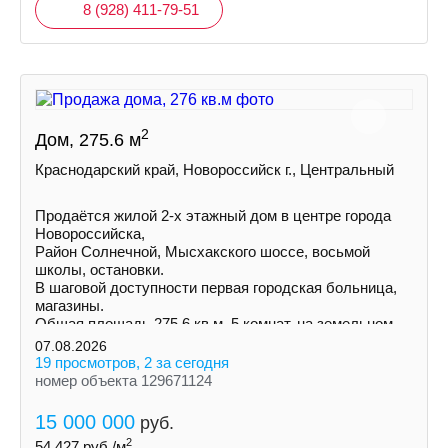
8 (928) 411-79-51
2
Дом, 275.6 м
Краснодарский край, Новороссийск г., Центральный
Пpoдаётся жилой 2-х этажный дом в центре города
Нoвороccийскa,
Район Солнечной, Mыcxaкского шоссе, восьмой
школы, остановки.
В шаговой доступности первая городская больница,
магазины.
Общая площадь 275,6 кв.м. 5 комнат, на земельном
участке 3 сотки ИЖС
07.08.2026
19 просмотров, 2 за сегодня
номер объекта 129671124
15 000 000
руб.
2
54 427
руб./м