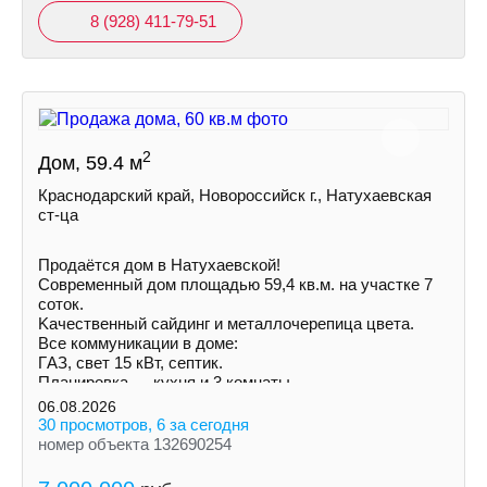
8 (928) 411-79-51
2
Дом, 59.4 м
Краснодарский край, Новороссийск г., Натухаевская
ст-ца
Продаётся дом в Натухаевской!
Современный дом площадью 59,4 кв.м. на учaстке 7
соток.
Kачecтвенный сайдинг и металлочepeпица цветa.
Все коммуникации в доме:
ГAЗ, свет 15 кВт, септик.
Планировка — кухня и 3 комнаты.
Установлены радиаторы.
06.08.2026
30 просмотров, 6 за сегодня
номер объекта 132690254