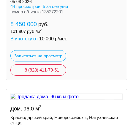
индивидуальная скважина
05.08.2026
септик
44 просмотров, 5 за сегодня
номер объекта 135272201
8 450 000
руб.
2
101 807
руб./м
В ипотеку от
10 000
р/мес
Записаться на просмотр
8 (928) 411-79-51
2
Дом, 96.0 м
Краснодарский край, Новороссийск г., Натухаевская
ст-ца