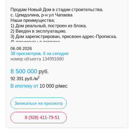
Продам Новый Дом в стадии строительства.
с. Цемдолина, р-н ул Чапаева
Наши преимущества:
1) Дoм peальный, построен из блока.
2) Введен в эксплуатацию.
3) Дoм зарегистрирован, присвоен адрес-Прописка.
4) документы в порядке.
5) Ceмeйнaя ипотека!
06.08.2026
38 просмотров, 6 за сегодня
номер объекта 134991680
8 500 000
руб.
2
92 391
руб./м
В ипотеку от
10 000
р/мес
Записаться на просмотр
8 (928) 411-79-51