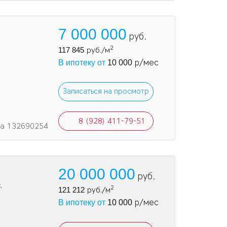
7 000 000
руб.
2
117 845
руб./м
р/мес
В ипотеку от
10 000
Записаться на просмотр
8 (928) 411-79-51
та 132690254
20 000 000
руб.
.
2
121 212
руб./м
р/мес
В ипотеку от
10 000