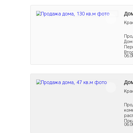
Дом
Кра
Про
Дом
Перв
Вто
06.0
Дом
Кра
Про
ком
рас
Пок
06.0