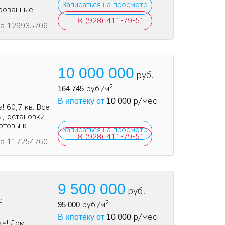
Записаться на просмотр
ированные
.
8 (928) 411-79-51
та 129935706
10 000 000
руб.
2
164 745
руб./м
р/мес
В ипотеку от
10 000
 60,7 кв. Все
, остановки
отовы к
Записаться на просмотр
8 (928) 411-79-51
та 117254760
9 500 000
руб.
.
2
95 000
руб./м
р/мес
В ипотеку от
10 000
ка! Дом