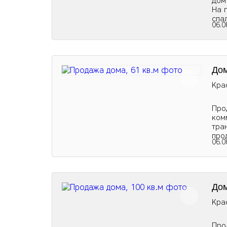
Дом
На 
спа
06.0
Дом
Кра
Про
ком
тра
про
06.0
Дом
Кра
Про