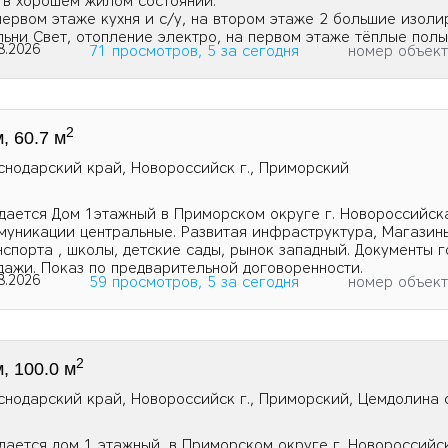
 в хорошем жилом состоянии.
первом этаже кухня и с/у, на втором этаже 2 большие изол
льни Свет, отопление электро, на первом этаже тёплые полы
8.2026
71 просмотров, 5 за сегодня
номер объек
2
, 60.7 м
снодарский край, Новороссийск г., Приморский
дается Дом 1этажный в Приморском округе г. Новороссийска!
муникации центральные. Развитая инфраструктура, Магазины
нспорта , школы, детские сады, рынок западный. Документы г
дажи. Показ по предварительной договоренности.
8.2026
59 просмотров, 5 за сегодня
номер объек
2
, 100.0 м
снодарский край, Новороссийск г., Приморский, Цемдолина с
дается дом 1 этажный, в Приморском округе г. Новороссийс