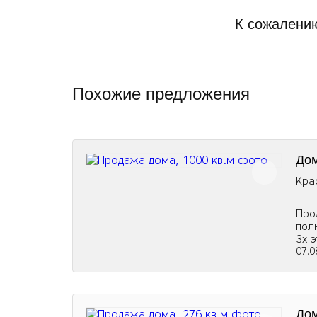
К сожалению
Похожие предложения
Дом
Кра
Про
пол
3х э
07.0
Дом