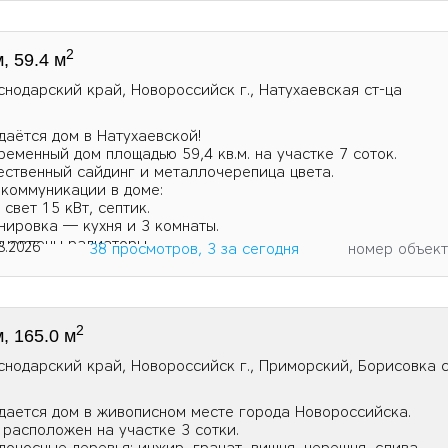
2
, 59.4 м
снодарский край, Новороссийск г., Натухаевская ст-ца
даётся дом в Натухаевской!
ременный дом площадью 59,4 кв.м. на учaстке 7 соток.
ecтвенный сайдинг и металлочepeпица цветa.
 коммуникации в доме:
 свет 15 кВт, септик.
нировка — кухня и 3 комнаты.
ановлены радиаторы.
8.2026
38 просмотров, 3 за сегодня
номер объек
2
, 165.0 м
снодарский край, Новороссийск г., Приморский, Борисовка с
дается дом в живописном месте города Новороссийска.
 расположен на участке 3 сотки.