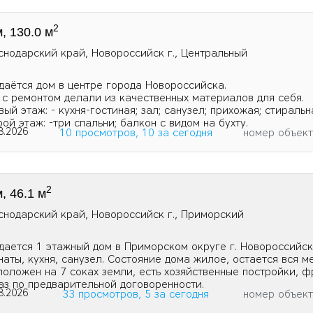
2
, 130.0 м
снодарский край, Новороссийск г., Центральный
даётся дом в центре города Новороссийска.
 с ремонтом делали из качественных материалов для себя.
ый этаж: - кухня-гостиная; зал; санузел; прихожая; стиральн
рой этаж: -три спальни; балкон с видом на бухту.
8.2026
10 просмотров, 10 за сегодня
номер объек
2
, 46.1 м
снодарский край, Новороссийск г., Приморский
дается 1 этажный дом в Приморском округе г. Новороссийск
наты, кухня, санузел. Состояние дома жилое, остается вся м
положен на 7 соках земли, есть хозяйственные постройки, ф
аз по предварительной договоренности.
8.2026
33 просмотров, 5 за сегодня
номер объек