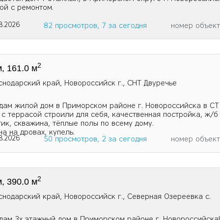
ой с ремонтом.
8.2026
82 просмотров, 7 за сегодня
номер объек
2
, 161.0 м
снодарский край, Новороссийск г., СНТ Двуречье
дам жилой дом в Приморском районе г. Новороссийска в СТ
 с террасой строили для себя, качественная постройка, ж/б
тик, скважина, тёплые полы по всему дому.
на на дровах, купель.
8.2026
50 просмотров, 2 за сегодня
номер объек
2
, 390.0 м
снодарский край, Новороссийск г., Северная Озереевка с.
дам 3х этажный дом в Приморском районе г. Новоросcийскa!