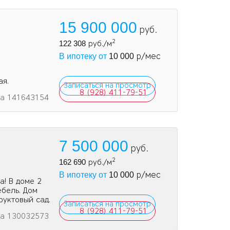
15 900 000
руб.
2
122 308
руб./м
р/мес
В ипотеку от
10 000
ая.
Записаться на просмотр
8 (928) 411-79-51
та 141643154
7 500 000
руб.
2
162 690
руб./м
р/мес
В ипотеку от
10 000
а! В доме 2
ебель. Дом
руктовый сад.
Записаться на просмотр
8 (928) 411-79-51
та 130032573