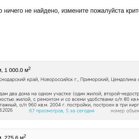
 ничего не найдено, измените пожалуйста крит
2
, 1 000.0 м
снодарский край, Новороссийск г., Приморский, Цемдолина с
дам два дома на одном участке (один жилой, второй-недостр
ностью жилой, с ремонтом и со всеми удобствами о/п 80 кв.
тажный, о/п 960 кв.м. 2004 г. постройки, построен в три кир
8.2026
67 просмотров, 5 за сегодня
номер объе
2
, 275.6 м