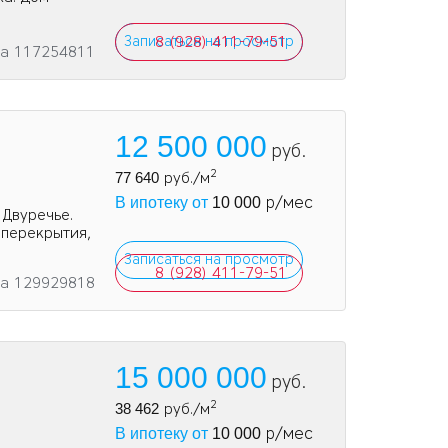
Записаться на просмотр
8 (928) 411-79-51
та 117254811
12 500 000
руб.
2
77 640
руб./м
р/мес
В ипотеку от
10 000
 Двуречье.
 перекрытия,
Записаться на просмотр
8 (928) 411-79-51
та 129929818
15 000 000
руб.
2
38 462
руб./м
р/мес
В ипотеку от
10 000