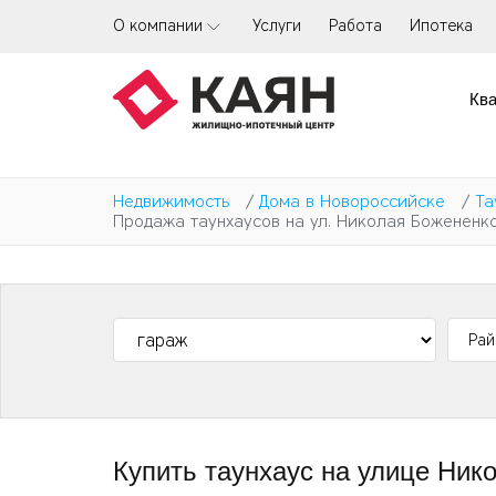
Перейти
О компании
Услуги
Работа
Ипотека
к
основному
содержанию
Кв
Недвижимость
/
Дома в Новороссийске
/
Та
Продажа таунхаусов на ул. Николая Божененк
Купить таунхаус на улице Ник