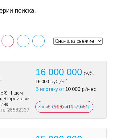
ерии поиска.
16 000 000
руб.
.
2
16 000
руб./м
р/мес
В ипотеку от
10 000
ой). 1 дом
м. Второй дом
пича.
Записаться на просмотр
8 (928) 411-79-51
кта 26582337