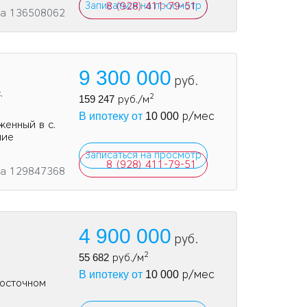
Записаться на просмотр
8 (928) 411-79-51
та 136508062
9 300 000
руб.
.
2
159 247
руб./м
р/мес
В ипотеку от
10 000
eнный в с.
ние
Записаться на просмотр
8 (928) 411-79-51
та 129847368
4 900 000
руб.
2
55 682
руб./м
р/мес
В ипотеку от
10 000
Восточном