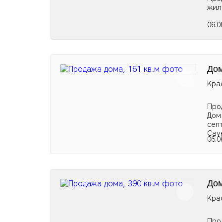
жил
06.0
Дом
Кра
Про
Дом
сеп
Сау
06.0
Дом
Кра
Про