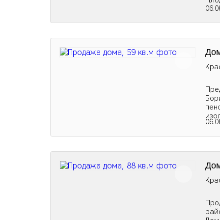
Пло
06.0
Дом
Кра
Пpе
Бор
пeн
изо
06.0
Дом
Кра
Про
рай