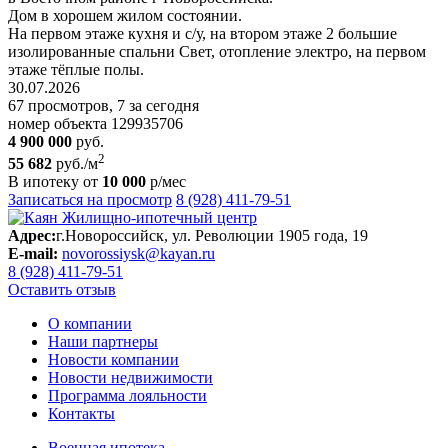
Дом в хорошем жилом состоянии.
На первом этаже кухня и с/у, на втором этаже 2 большие
изолированные спальни Свет, отопление электро, на первом
этаже тёплые полы.
30.07.2026
67 просмотров, 7 за сегодня
номер объекта 129935706
4 900 000
руб.
2
55 682
руб./м
В ипотеку от
10 000
р/мес
Записаться на просмотр
8 (928) 411-79-51
Адрес:
г.Новороссийск, ул. Революции 1905 года, 19
E-mail:
novorossiysk@kayan.ru
8 (928) 411-79-51
Оставить отзыв
О компании
Наши партнеры
Новости компании
Новости недвижимости
Программа лояльности
Контакты
Военная ипотека