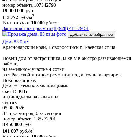
номер объекта 107342793
19 000 000
руб.
2
113 772
руб./м
В ипотеку от
10 000
р/мес
Записаться на просмотр
8 (928) 411-79-51
Добавить из избранное
2
Дом, 83.0 м
Краснодарский край, Новороссийск г., Раевская ст-ца
Новый дом от застройщика 83 кв м в быстро развивающемся
районе,
на земельном участке 4 сотки
в ст.Раевской можно с ремонтом под ключ на квартиру в
Новороссийске.
Дом со всеми коммуникациями
свет 15 КВт
индивидуальная скважина
септик
05.08.2026
37 просмотров, 6 за сегодня
номер объекта 135272201
8 450 000
руб.
2
101 807
руб./м
В ипотеку от
10 000
р/мес