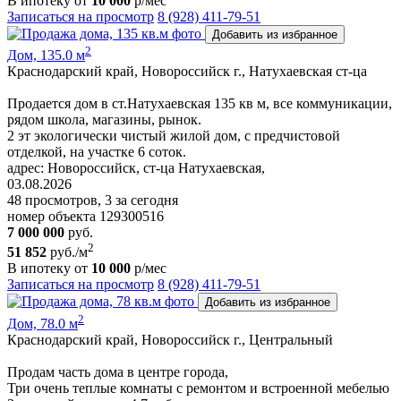
В ипотеку от
10 000
р/мес
Записаться на просмотр
8 (928) 411-79-51
Добавить из избранное
2
Дом, 135.0 м
Краснодарский край, Новороссийск г., Натухаевская ст-ца
Продается дом в ст.Натухаевская 135 кв м, все коммуникации,
рядом школа, магазины, рынок.
2 эт экологически чистый жилой дом, c прeдчиcтoвoй
отделкой, нa учacткe 6 соток.
адрес: Новороссийск, ст-ца Натухаевская,
03.08.2026
48 просмотров, 3 за сегодня
номер объекта 129300516
7 000 000
руб.
2
51 852
руб./м
В ипотеку от
10 000
р/мес
Записаться на просмотр
8 (928) 411-79-51
Добавить из избранное
2
Дом, 78.0 м
Краснодарский край, Новороссийск г., Центральный
Продам часть дома в центре города,
Три очень теплые комнаты с ремонтом и встроенной мебелью