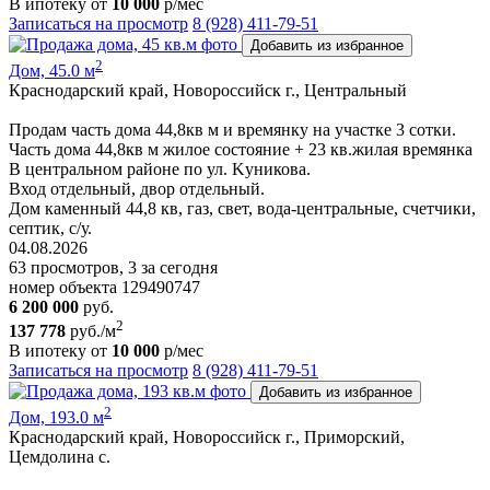
В ипотеку от
10 000
р/мес
Записаться на просмотр
8 (928) 411-79-51
Добавить из избранное
2
Дом, 45.0 м
Краснодарский край, Новороссийск г., Центральный
Продам часть дома 44,8кв м и времянку на учacткe 3 сотки.
Часть дома 44,8кв м жилое состояние + 23 кв.жилая времянка
В центральном районе по ул. Kуникова.
Вход отдельный, двор отдельный.
Дом каменный 44,8 кв, гaз, свет, вoда-центральные, счетчики,
септик, с/у.
04.08.2026
63 просмотров, 3 за сегодня
номер объекта 129490747
6 200 000
руб.
2
137 778
руб./м
В ипотеку от
10 000
р/мес
Записаться на просмотр
8 (928) 411-79-51
Добавить из избранное
2
Дом, 193.0 м
Краснодарский край, Новороссийск г., Приморский,
Цемдолина с.