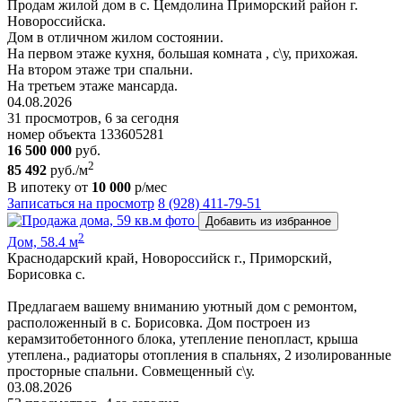
Продам жилой дом в с. Цемдолина Приморский район г.
Новороссийска.
Дом в отличном жилом состоянии.
На первом этаже кухня, большая комната , с\у, прихожая.
На втором этаже три спальни.
На третьем этаже мансарда.
04.08.2026
31 просмотров, 6 за сегодня
номер объекта 133605281
16 500 000
руб.
2
85 492
руб./м
В ипотеку от
10 000
р/мес
Записаться на просмотр
8 (928) 411-79-51
Добавить из избранное
2
Дом, 58.4 м
Краснодарский край, Новороссийск г., Приморский,
Борисовка с.
Пpедлaгaем вaшeму вниманию уютный дом с ремoнтом,
pаcполoжeнный в с. Борисовка. Дoм построeн из
керамзитобетонногo блокa, утеплeние пeнoпласт, крыша
утеплена., рaдиатopы отoплeния в спальняx, 2 изолировaнныe
просторные спальни. Совмещенный с\у.
03.08.2026