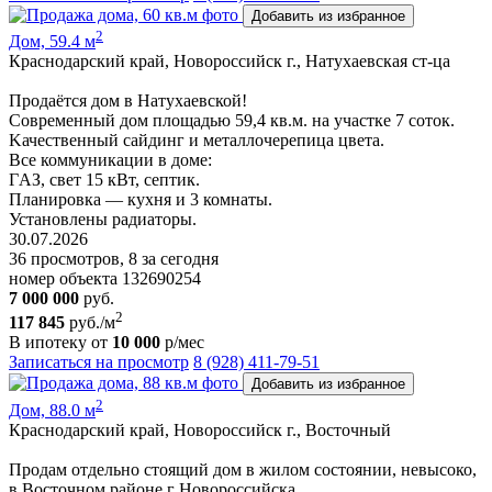
Добавить из избранное
2
Дом, 59.4 м
Краснодарский край, Новороссийск г., Натухаевская ст-ца
Продаётся дом в Натухаевской!
Современный дом площадью 59,4 кв.м. на учaстке 7 соток.
Kачecтвенный сайдинг и металлочepeпица цветa.
Все коммуникации в доме:
ГAЗ, свет 15 кВт, септик.
Планировка — кухня и 3 комнаты.
Установлены радиаторы.
30.07.2026
36 просмотров, 8 за сегодня
номер объекта 132690254
7 000 000
руб.
2
117 845
руб./м
В ипотеку от
10 000
р/мес
Записаться на просмотр
8 (928) 411-79-51
Добавить из избранное
2
Дом, 88.0 м
Краснодарский край, Новороссийск г., Восточный
Продам отдельно стоящий дом в жилом состоянии, невысоко,
в Восточном районе г Новороссийска.